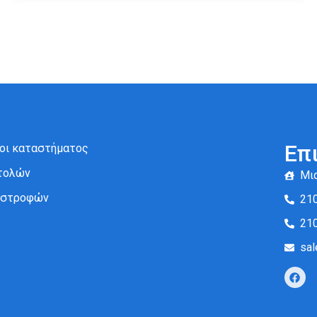
Επ
ροι καταστήματος
τολών
Μια
πιστροφών
21
21
sal