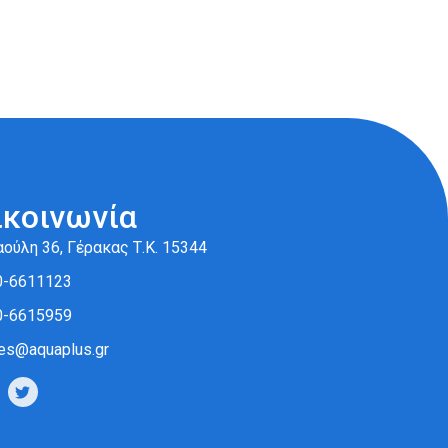
ικοινωνία
ούλη 36, Γέρακας Τ.Κ. 15344
0-6611123
0-6615959
es@aquaplus.gr