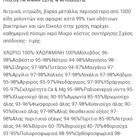
Νιτρικά, νιτρώδη, βαρέα μέταλλα, περισσότερα από 1000
είδη μολυντών και αφαιρεί κατά 99% των υδάτινων
βακτηρίων και ιών.Εύκολο στην χρήση, παρέχει
καθημερινά πόσιμο νερό.Μικρό κόστος συντήρησης.Σχέση
απόδοσης- τιμής.
ΧΛΩΡΙΟ 100%-ΧΛΩΡΑΜΙΝΗ 100%Μόλυβδος 96-
98%Ασβέστιο 95-98%Νάτριο 94-98%Μαγνήσιο 98-
98%Σίδηρος 97-98%Ποτάσιο 94-97%Μαγγάνιο 97-
98%Αργίλιο 97-98%Χαλκός 97-98%Νικέλιο 97-98%Κάδμιο
95-98%Aργυρος 95-97%Ψευδάργυρος 97-99%Υδράργυρος
95-97%Σκληρότητα Ca & Mg 95-98%Ραδιοενεργά ιόντα 95-
98%Χλωριούχο άλας 90-95%Αμμωνία 85-95%Βρωμιούχο
άλας 93-96%Φωσφορικό άλας 97-98%Κυανιούχο άλας 90-
95%Θειικό άλας 97-98%Aλας θειοθειικού οξέος 97-
98%Aλας πυριτικού οξέως 94-96%Πυρίτιο 85-90%Νιτρικό
άλας 94-96%Βόριον 60-70%Βοριούχα 40-70%Φθοριούχα
93-95%Πολυφοσφωρικά 98-99%Ορθοφοσφωρικά 98-