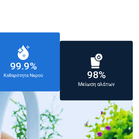
99.9
%
98
%
Καθαρότητα Νερού
Μείωση αλάτων