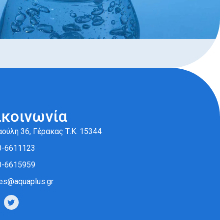
ικοινωνία
ούλη 36, Γέρακας Τ.Κ. 15344
0-6611123
0-6615959
es@aquaplus.gr