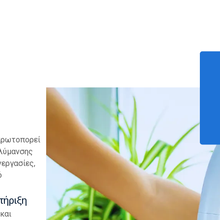
 πρωτοπορεί
ολύμανσης
νεργασίες,
ό
τήριξη
και