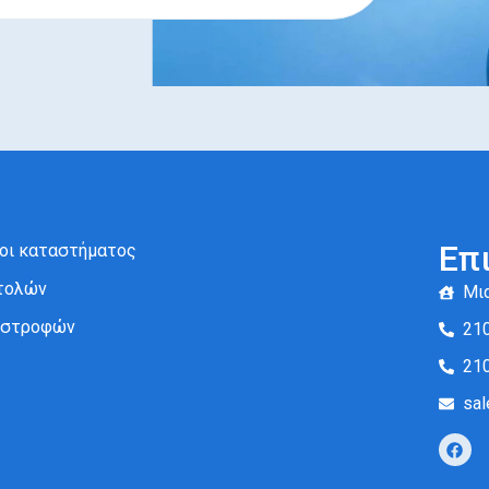
Επ
ροι καταστήματος
τολών
Μια
πιστροφών
21
21
sal