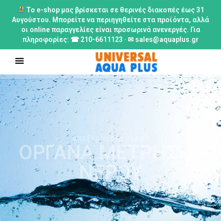
Το e-shop μας βρίσκεται σε θερινές διακοπές έως 31
Αυγούστου. Μπορείτε να περιηγηθείτε στα προϊόντα, αλλά
οι online παραγγελίες είναι προσωρινά ανενεργές. Για
πληροφορίες: ☎ 210-6611123 · ✉ sales@aquaplus.gr
επεξεργασία νερού
ΟΡΓΑΝΑ ΜΕΤΡΗΣΗΣ
ΝΕΡΟΥ