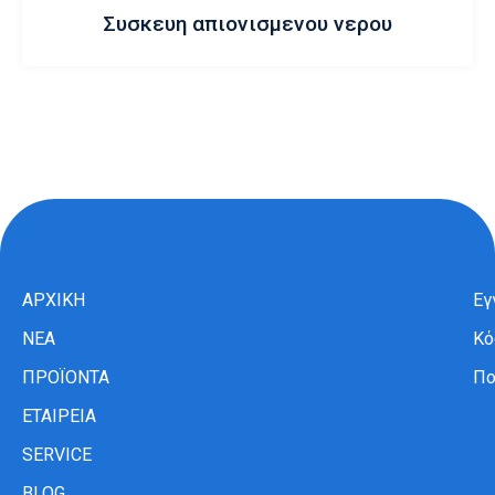
Συσκευη απιονισμενου νερου
ΑΡΧΙΚΗ
Εγ
ΝΕΑ
Κό
ΠΡΟΪΟΝΤΑ
Πο
ΕΤΑΙΡΕΙΑ
SERVICE
BLOG