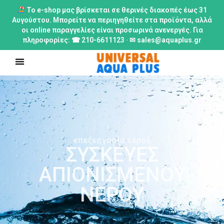
Το e-shop μας βρίσκεται σε θερινές διακοπές έως 31
Αυγούστου. Μπορείτε να περιηγηθείτε στα προϊόντα, αλλά
οι online παραγγελίες είναι προσωρινά ανενεργές. Για
πληροφορίες: ☎ 210-6611123 · ✉ sales@aquaplus.gr
επεξεργασία νερού
ΣΥΣΚΕΥΕΣ
ΑΠΙΟΝΙΣΜΕΝΟΥ
ΝΕΡΟΥ