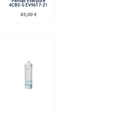
Pentair Everpure
4CB5-S EV9617-21
85,00
€