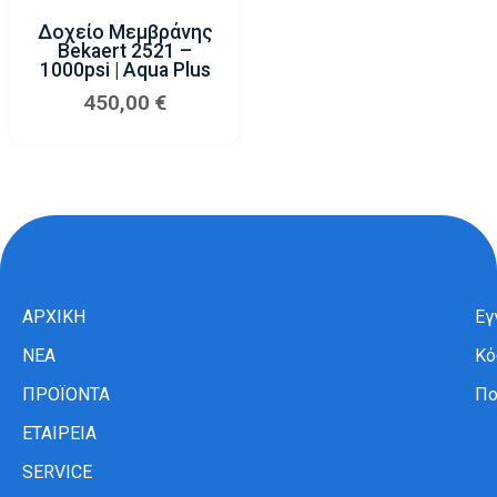
Δοχείο Μεμβράνης
Bekaert 2521 –
1000psi | Aqua Plus
450,00
€
ΑΡΧΙΚΗ
Εγ
ΝΕΑ
Κό
ΠΡΟΪΟΝΤΑ
Πο
ΕΤΑΙΡΕΙΑ
SERVICE