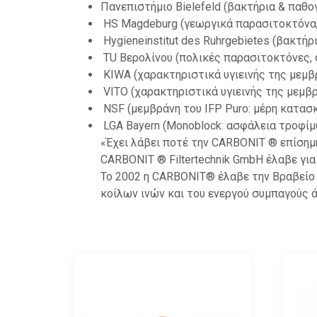
Πανεπιστήμιο Bielefeld (βακτήρια & παθ
HS Magdeburg (γεωργικά παρασιτοκτόνα,
Hygieneinstitut des Ruhrgebietes (βακτήρι
TU Βερολίνου (πολικές παρασιτοκτόνες, 
KIWA (χαρακτηριστικά υγιεινής της μεμβ
VITO (χαρακτηριστικά υγιεινής της μεμβ
NSF (μεμβράνη του IFP Puro: μέρη κατασ
LGA Bayern (Monoblock: ασφάλεια τροφί
«Έχει λάβει ποτέ την CARBONIT ® επίσημ
CARBONIT ® Filtertechnik GmbH έλαβε γι
Το 2002 η CARBONIT® έλαβε την Βραβείο 
κοίλων ινών και του ενεργού συμπαγούς 