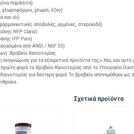
ογόνα παράσιτα)
 χλωροφόρμιο, χλωρό, όζον)
α και ιόι)
φαρμακευτικές αποβολές, ορμόνες, στεροειδή)
ράνης NFP Clario)
ράνης IFP Puro)
κευασμένα από ANSI / NSF 53)
μων)
Βραβείο Καινοτομίας
η αναγνώριση για τα εξαιρετικά προϊόντα της;»
Ναι, και αυτό
α πρώτη φορά το Βραβείο Καινοτομίας από το Υπουργείο Οικον
Καινοτομίας για δεύτερη φορά.
Το βραβείο απονεμήθηκε ως 
άνθρακα.
Σχετικά προϊόντα