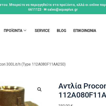
στου. Μπορείτε να περιηγηθείτε στα προϊόντα, αλλά οι online πα
6611123 · ✉ sales@aquaplus.gr
ΠΡΟΪΟΝΤΑ
SERVICE
BLOG
ΕΠΙΚΟΙΝΩΝΙΑ
con 300Lit/h (Type 112A080F11AA250)
Αντλία Procon
112A080F11A
250,00
€