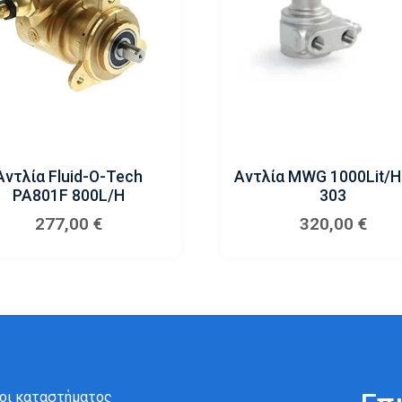
Αντλία Fluid-O-Tech
Αντλία MWG 1000Lit/h 
PA801F 800L/h
303
277,00
€
320,00
€
ροι καταστήματος