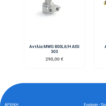
Αντλία MWG 800Lit/h AISI
303
290,00
€
ΑΡΧΙΚΗ
Εγγύηση - Ό