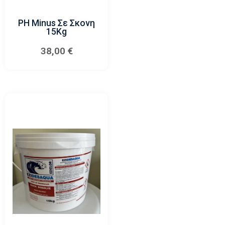
PH Minus Σε Σκονη
15Kg
38,00
€