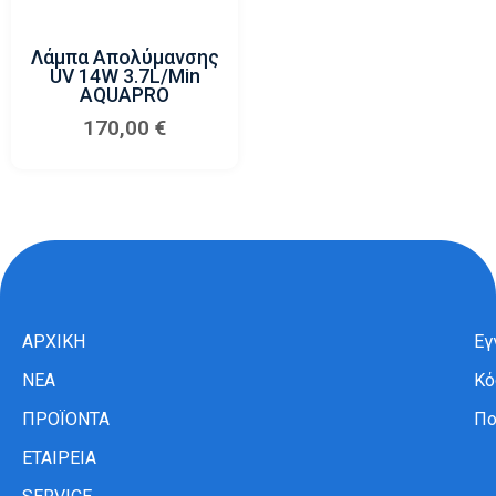
Λάμπα Απολύμανσης
UV 14W 3.7L/min
AQUAPRO
170,00
€
ΑΡΧΙΚΗ
Εγ
ΝΕΑ
Κό
ΠΡΟΪΟΝΤΑ
Πο
ΕΤΑΙΡΕΙΑ