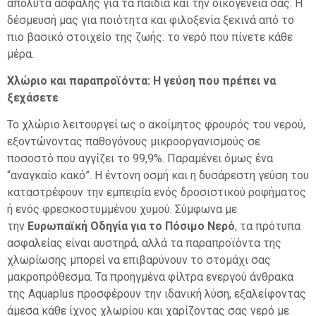
απόλυτα ασφαλής για τα παιδιά και την οικογένειά σας. Η
δέσμευσή μας για ποιότητα και φιλοξενία ξεκινά από το
πιο βασικό στοιχείο της ζωής: το νερό που πίνετε κάθε
μέρα.
Χλώριο και παραπροϊόντα: Η γεύση που πρέπει να
ξεχάσετε
Το χλώριο λειτουργεί ως ο ακοίμητος φρουρός του νερού,
εξοντώνοντας παθογόνους μικροοργανισμούς σε
ποσοστό που αγγίζει το 99,9%. Παραμένει όμως ένα
“αναγκαίο κακό”. Η έντονη οσμή και η δυσάρεστη γεύση του
καταστρέφουν την εμπειρία ενός δροσιστικού ροφήματος
ή ενός φρεσκοστυμμένου χυμού. Σύμφωνα με
την
Ευρωπαϊκή Οδηγία για το Πόσιμο Νερό
, τα πρότυπα
ασφαλείας είναι αυστηρά, αλλά τα παραπροϊόντα της
χλωρίωσης μπορεί να επιβαρύνουν το στομάχι σας
μακροπρόθεσμα. Τα προηγμένα φίλτρα ενεργού άνθρακα
της Aquaplus προσφέρουν την ιδανική λύση, εξαλείφοντας
άμεσα κάθε ίχνος χλωρίου και χαρίζοντας σας νερό με