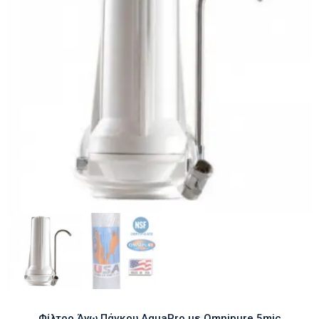
Φίλτρο Άνω Πάγκου AquaPro με Omnipure 5mic