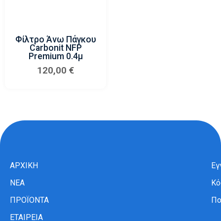
Φίλτρο Άνω Πάγκου
Carbonit NFP
Premium 0.4μ
120,00
€
ΑΡΧΙΚΗ
Εγ
ΝΕΑ
Κό
ΠΡΟΪΟΝΤΑ
Πο
ΕΤΑΙΡΕΙΑ