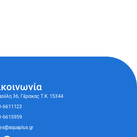
ικοινωνία
ούλη 36, Γέρακας Τ.Κ. 15344
0-6611123
0-6615959
es@aquaplus.gr