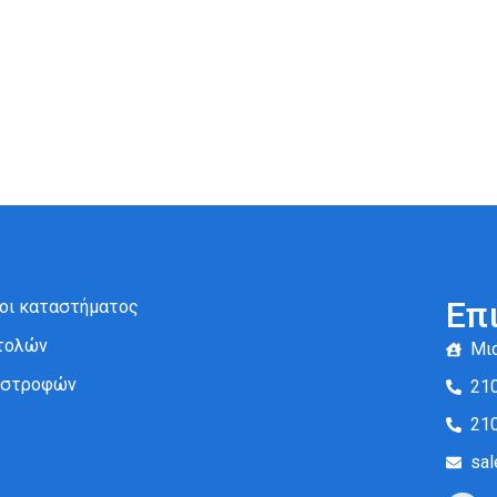
Επ
ροι καταστήματος
τολών
Μια
πιστροφών
21
21
sal