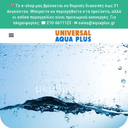
Το e-shop μας βρίσκεται σε θερινές διακοπές έως 31
Αυγούστου. Μπορείτε να περιηγηθείτε στα προϊόντα, αλλά
οι online παραγγελίες είναι προσωρινά ανενεργές. Για
πληροφορίες: ☎ 210-6611123 · ✉ sales@aquaplus.gr
επεξεργασία νερού
μεμβρανες